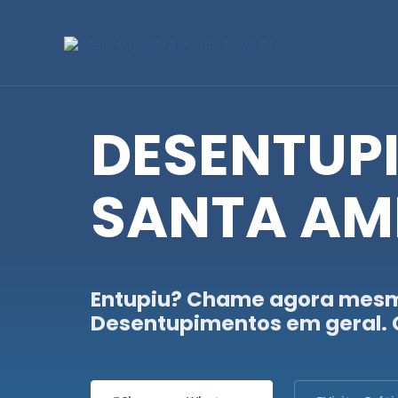
Ir
para
o
conteúdo
DESENTUP
SANTA AMÉ
Entupiu? Chame agora mes
Desentupimentos em geral.