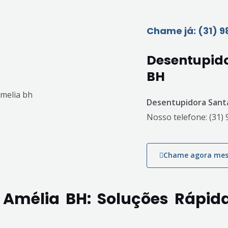
Chame já: (31) 
Desentupido
BH
Desentupidora Santa
Nosso telefone: (31
Chame agora me
 Amélia BH: Soluções Rápid