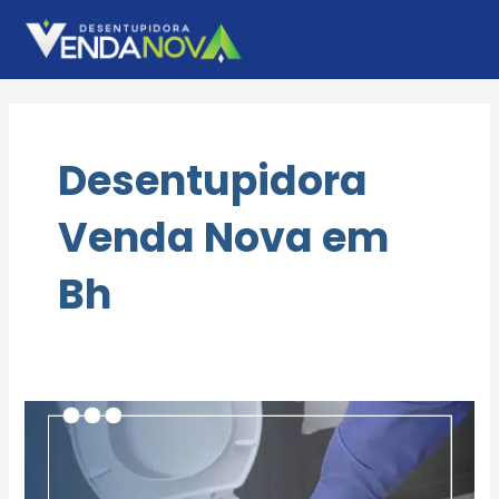
Ir
para
o
conteúdo
Desentupidora
Venda Nova em
Bh
Desentupimento
em
Venda