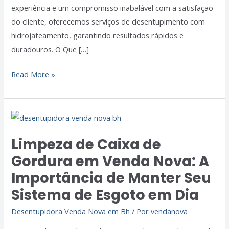
experiência e um compromisso inabalável com a satisfação
do cliente, oferecemos serviços de desentupimento com
hidrojateamento, garantindo resultados rápidos e
duradouros. O Que […]
Read More »
Limpeza
de
Limpeza de Caixa de
Caixa
Gordura em Venda Nova: A
de
Gordura
Importância de Manter Seu
em
Sistema de Esgoto em Dia
Venda
Desentupidora Venda Nova em Bh
/ Por
vendanova
Nova:
A