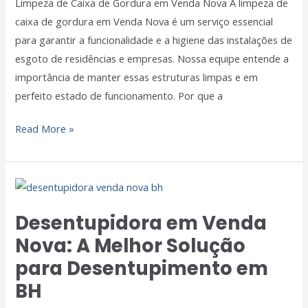
Limpeza de Caixa de Gordura em Venda Nova A limpeza de
Importância
caixa de gordura em Venda Nova é um serviço essencial
de
para garantir a funcionalidade e a higiene das instalações de
Manter
esgoto de residências e empresas. Nossa equipe entende a
Seu
importância de manter essas estruturas limpas e em
Sistema
perfeito estado de funcionamento. Por que a
de
Esgoto
Read More »
em
Dia
Desentupidora
em
Desentupidora em Venda
Venda
Nova: A Melhor Solução
Nova:
A
para Desentupimento em
Melhor
BH
Solução