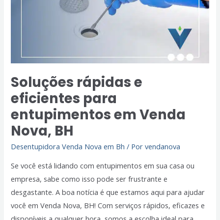
entupimentos
em
Venda
Nova,
BH
Soluções rápidas e
eficientes para
entupimentos em Venda
Nova, BH
Desentupidora Venda Nova em Bh
/ Por
vendanova
Se você está lidando com entupimentos em sua casa ou
empresa, sabe como isso pode ser frustrante e
desgastante. A boa notícia é que estamos aqui para ajudar
você em Venda Nova, BH! Com serviços rápidos, eficazes e
disponíveis a qualquer hora, somos a escolha ideal para